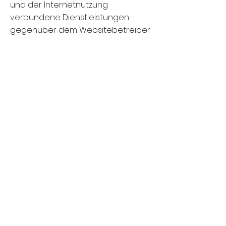
und der Internetnutzung
verbundene Dienstleistungen
gegenüber dem Websitebetreiber
zu erbringenDie im Rahmen von
Google Analytics von Ihrem
Browser übermittelte IP-Adresse
wird nicht mit anderen Daten von
Google zusammengeführt. Sie
können die Speicherung der
Cookies durch eine
entsprechende Einstellung Ihrer
Browser-Software verhindern; wir
weisen Sie jedoch darauf hin, dass
Sie in diesem Fall gegebenenfalls
nicht sämtliche Funktionen dieser
Website vollumfänglich werden
nutzen können. Sie können
darüber hinaus die Erfassung der